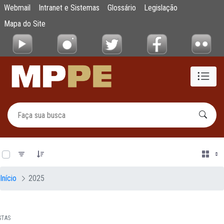
Documentos
Webmail
Intranet e Sistemas
Glossário
Legislação
Pular para o Conteúdo principal
Mapa do Site
0 de 12 Itens selecionados
Início
2025
STAS