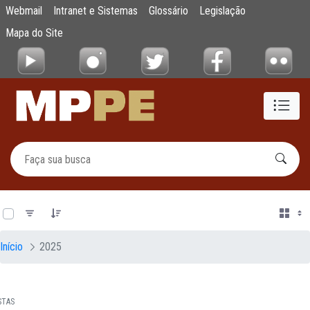
Documentos
Webmail
Intranet e Sistemas
Glossário
Legislação
Pular para o Conteúdo principal
Mapa do Site
0 de 12 Itens selecionados
Início
2025
STAS