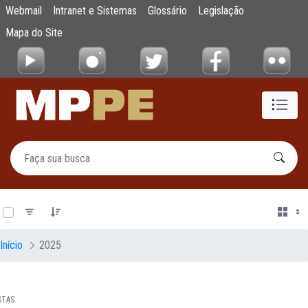
Documentos
Webmail
Intranet e Sistemas
Glossário
Legislação
Pular para o Conteúdo principal
Mapa do Site
0 de 12 Itens selecionados
Início
2025
STAS