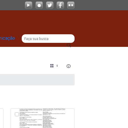
|
titucional
Comunicação