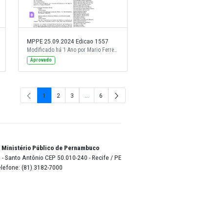
9.2024 Edicao 1558
MPPE 25.09.2024 Edicao 1557
Modificado há 1 Ano por Mario Ferreira.
Modificado há 1 Ano por Mario Ferreira.
Aprovado
1
2
3
...
6
Página
Página
Página
Páginas inte
Págin
o Lyra - Edifício Sede / Ministério Público de Pernambuco