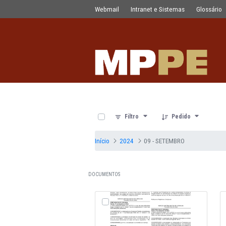
Documentos
Pular para o Conteúdo principal
Webmail
Intranet e Sistemas
0 de 21 Itens selecionados
Filtro
Pedido
Início
2024
09 - SETEMBRO
DOCUMENTOS