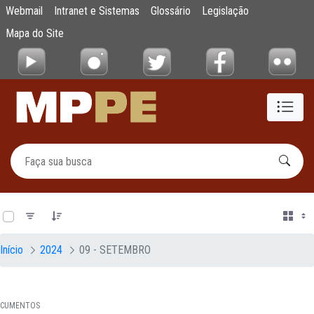
Documentos
Webmail
Intranet e Sistemas
Glossário
Legislação
Pular para o Conteúdo principal
Mapa do Site
0 de 21 Itens selecionados
Início
2024
09 - SETEMBRO
CUMENTOS