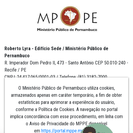
Roberto Lyra - Edifício Sede / Ministério Público de
Pernambuco
R. Imperador Dom Pedro II, 473 - Santo Antônio CEP 50.010-240 -
Recife / PE
CNPJ: 24.417.065/0001-03 / Telefone: (81) 3182-7000
O Ministério Público de Pernambuco utiliza cookies,
armazenados apenas em caráter temporário, a fim de obter
estatísticas para aprimorar a experiência do usuário,
Institucional
conforme a Política de Cookies. A navegação no portal
implica concordância com esse procedimento, em linha com
Comunicação
o Aviso de Privacidade do MPPE disponível
em
https://portal.mppe.mp.br/lgpd
.​​​​​​​