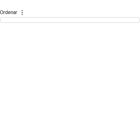
Sessões e Reuniões - Documentos Con
Pular para o Conteúdo principal
Ordenar