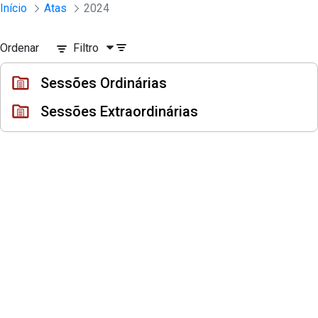
Sessões e Reuniões - Documentos Con
Início
Atas
2024
Pular para o Conteúdo principal
Ordenar
Filtro
Sessões Ordinárias
Sessões Extraordinárias