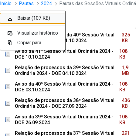
Sessões e Reuniões - Documentos Con
Início
Pautas
2024
Pular para o Conteúdo principal
Baixar (325 KB)
Baixar (108 KB)
Baixar (1,9 MB)
Baixar (108 KB)
Baixar (436 KB)
Baixar (108 KB)
Baixar (291 KB)
Baixar (107 KB)
Baixar (301 KB)
Baixar (107 KB)
Ordenar
Filtro
Visualizar histórico
Visualizar histórico
Visualizar histórico
Visualizar histórico
Visualizar histórico
Visualizar histórico
Visualizar histórico
Visualizar histórico
Visualizar histórico
Visualizar histórico
Relação de processos da 40ª Sessão Virtual
325
Ordinária 2024 - DOE 11.10.2024
KB
Copiar para
Copiar para
Copiar para
Copiar para
Copiar para
Copiar para
Copiar para
Copiar para
Copiar para
Copiar para
Aviso da 41ª Sessão Virtual Ordinária 2024 -
108
DOE 10.10.2024
KB
Relação de processos da 39ª Sessão Virtual
1,9
Ordinária 2024 - DOE 04.10.2024
MB
Aviso da 40ª Sessão Virtual Ordinária 2024 -
108
DOE 03.10.2024
KB
Relação de processos da 38ª Sessão Virtual
436
Ordinária 2024 - DOE 27.09.2024
KB
Aviso da 39ª Sessão Virtual Ordinária 2024 -
108
DOE 26.09.2024
KB
Relação de processos da 37ª Sessão Virtual
291