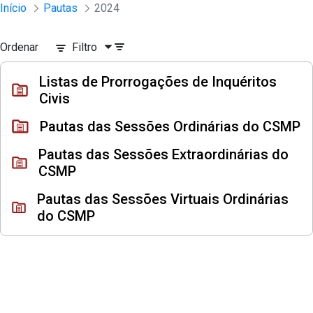
Sessões e Reuniões - Documentos Con
Início
Pautas
2024
Pular para o Conteúdo principal
Ordenar
Filtro
Listas de Prorrogações de Inquéritos
Civis
Pautas das Sessões Ordinárias do CSMP
Pautas das Sessões Extraordinárias do
CSMP
Pautas das Sessões Virtuais Ordinárias
do CSMP