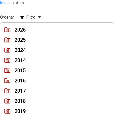
Sessões e Reuniões - Documentos Con
Início
Atas
Pular para o Conteúdo principal
Ordenar
Filtro
2026
2025
2024
2014
2015
2016
2017
2018
2019