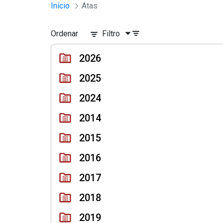
Sessões e Reuniões - Documento
Início
Atas
Pular para o Conteúdo principal
Ordenar
Filtro
2026
2025
2024
2014
2015
2016
2017
2018
2019