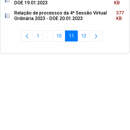
DOE 19.01.2023
KB
Relação de processos da 4ª Sessão Virtual
377
Ordinária 2023 - DOE 20.01.2023
KB
1
...
10
11
12
Página
Páginas intermediárias Usar ABA para na
Página
Página
Página