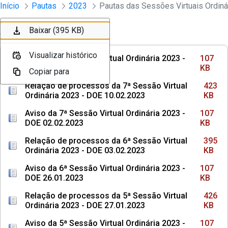
Sessões e Reuniões - Documentos Con
Início
Pautas
2023
Pular para o Conteúdo principal
Baixar (107 KB)
Baixar (423 KB)
Baixar (107 KB)
Baixar (395 KB)
Ordenar
Filtro
Visualizar histórico
Visualizar histórico
Visualizar histórico
Visualizar histórico
Aviso da 8ª Sessão Virtual Ordinária 2023 -
107
DOE 09.02.2023
KB
Copiar para
Copiar para
Copiar para
Copiar para
Relação de processos da 7ª Sessão Virtual
423
Ordinária 2023 - DOE 10.02.2023
KB
Aviso da 7ª Sessão Virtual Ordinária 2023 -
107
DOE 02.02.2023
KB
Relação de processos da 6ª Sessão Virtual
395
Ordinária 2023 - DOE 03.02.2023
KB
Aviso da 6ª Sessão Virtual Ordinária 2023 -
107
DOE 26.01.2023
KB
Relação de processos da 5ª Sessão Virtual
426
Ordinária 2023 - DOE 27.01.2023
KB
Aviso da 5ª Sessão Virtual Ordinária 2023 -
107