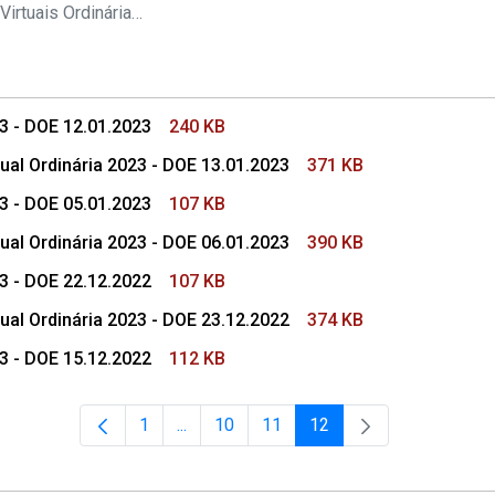
s Conselho Superior
Pautas das Sessões Virtuais Ordinárias do CSMP
23 - DOE 12.01.2023
240 KB
ual Ordinária 2023 - DOE 13.01.2023
371 KB
23 - DOE 05.01.2023
107 KB
ual Ordinária 2023 - DOE 06.01.2023
390 KB
23 - DOE 22.12.2022
107 KB
ual Ordinária 2023 - DOE 23.12.2022
374 KB
23 - DOE 15.12.2022
112 KB
1
...
10
11
12
Página
Páginas intermediárias Usar ABA para na
Página
Página
Página