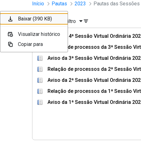
Sessões e Reuniões - Documento
Início
Pautas
2023
Pular para o Conteúdo principal
Baixar (240 KB)
Baixar (371 KB)
Baixar (107 KB)
Baixar (390 KB)
Ordenar
Filtro
Visualizar histórico
Visualizar histórico
Visualizar histórico
Visualizar histórico
Aviso da 4ª Sessão Virtual Ordinária 20
Copiar para
Copiar para
Copiar para
Copiar para
Relação de processos da 3ª Sessão Virt
Aviso da 3ª Sessão Virtual Ordinária 20
Relação de processos da 2ª Sessão Virt
Aviso da 2ª Sessão Virtual Ordinária 20
Relação de processos da 1ª Sessão Virt
Aviso da 1ª Sessão Virtual Ordinária 20