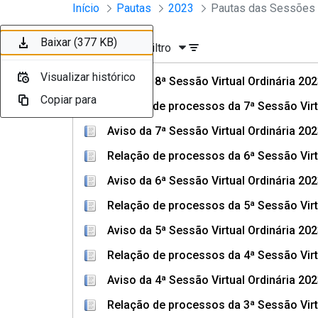
Sessões e Reuniões - Documento
Início
Pautas
2023
Pular para o Conteúdo principal
Baixar (107 KB)
Baixar (423 KB)
Baixar (107 KB)
Baixar (395 KB)
Baixar (107 KB)
Baixar (426 KB)
Baixar (107 KB)
Baixar (377 KB)
Ordenar
Filtro
Visualizar histórico
Visualizar histórico
Visualizar histórico
Visualizar histórico
Visualizar histórico
Visualizar histórico
Visualizar histórico
Visualizar histórico
Aviso da 8ª Sessão Virtual Ordinária 20
Copiar para
Copiar para
Copiar para
Copiar para
Copiar para
Copiar para
Copiar para
Copiar para
Relação de processos da 7ª Sessão Virt
Aviso da 7ª Sessão Virtual Ordinária 20
Relação de processos da 6ª Sessão Virt
Aviso da 6ª Sessão Virtual Ordinária 20
Relação de processos da 5ª Sessão Virt
Aviso da 5ª Sessão Virtual Ordinária 20
Relação de processos da 4ª Sessão Virt
Aviso da 4ª Sessão Virtual Ordinária 20
Relação de processos da 3ª Sessão Virt