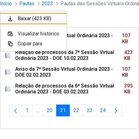
Sessões e Reuniões - Documentos Con
Início
Pautas
2023
Pular para o Conteúdo principal
Baixar (107 KB)
Baixar (423 KB)
Ordenar
Filtro
Visualizar histórico
Visualizar histórico
Aviso da 8ª Sessão Virtual Ordinária 2023 -
107
DOE 09.02.2023
KB
Copiar para
Copiar para
Relação de processos da 7ª Sessão Virtual
423
Ordinária 2023 - DOE 10.02.2023
KB
Aviso da 7ª Sessão Virtual Ordinária 2023 -
107
DOE 02.02.2023
KB
Relação de processos da 6ª Sessão Virtual
395
Ordinária 2023 - DOE 03.02.2023
KB
1
...
20
21
22
23
24
Página
Páginas intermediárias Usar ABA para navegar.
Página
Página
Página
Página
Página