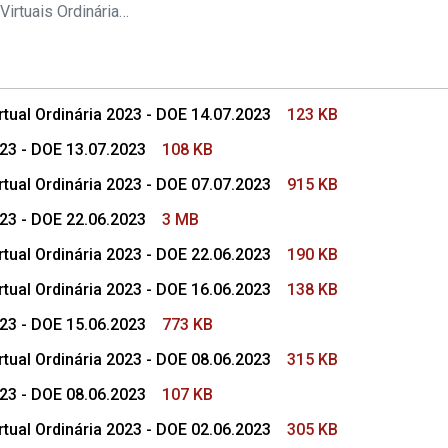
s Conselho Superior
Pautas das Sessões Virtuais Ordinárias do CSMP
tual Ordinária 2023 - DOE 14.07.2023
123 KB
023 - DOE 13.07.2023
108 KB
tual Ordinária 2023 - DOE 07.07.2023
915 KB
023 - DOE 22.06.2023
3 MB
tual Ordinária 2023 - DOE 22.06.2023
190 KB
tual Ordinária 2023 - DOE 16.06.2023
138 KB
023 - DOE 15.06.2023
773 KB
tual Ordinária 2023 - DOE 08.06.2023
315 KB
023 - DOE 08.06.2023
107 KB
tual Ordinária 2023 - DOE 02.06.2023
305 KB