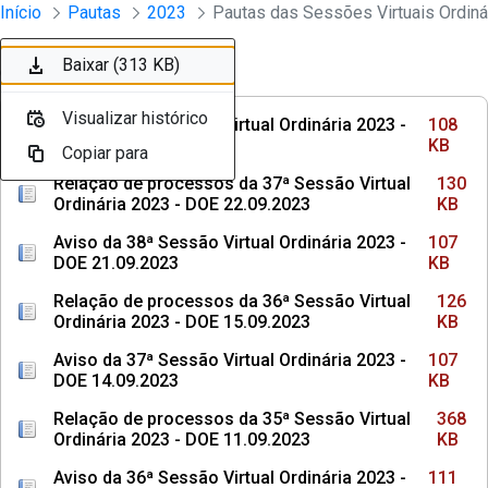
Sessões e Reuniões - Documentos Con
Início
Pautas
2023
Pular para o Conteúdo principal
Baixar (108 KB)
Baixar (130 KB)
Baixar (107 KB)
Baixar (126 KB)
Baixar (107 KB)
Baixar (368 KB)
Baixar (111 KB)
Baixar (127 KB)
Baixar (108 KB)
Baixar (313 KB)
Ordenar
Filtro
Visualizar histórico
Visualizar histórico
Visualizar histórico
Visualizar histórico
Visualizar histórico
Visualizar histórico
Visualizar histórico
Visualizar histórico
Visualizar histórico
Visualizar histórico
Aviso da 39ª Sessão Virtual Ordinária 2023 -
108
DOE 28.09.2023
KB
Copiar para
Copiar para
Copiar para
Copiar para
Copiar para
Copiar para
Copiar para
Copiar para
Copiar para
Copiar para
Relação de processos da 37ª Sessão Virtual
130
Ordinária 2023 - DOE 22.09.2023
KB
Aviso da 38ª Sessão Virtual Ordinária 2023 -
107
DOE 21.09.2023
KB
Relação de processos da 36ª Sessão Virtual
126
Ordinária 2023 - DOE 15.09.2023
KB
Aviso da 37ª Sessão Virtual Ordinária 2023 -
107
DOE 14.09.2023
KB
Relação de processos da 35ª Sessão Virtual
368
Ordinária 2023 - DOE 11.09.2023
KB
Aviso da 36ª Sessão Virtual Ordinária 2023 -
111