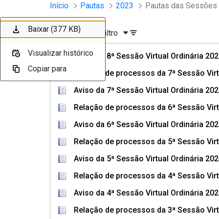
Sessões e Reuniões - Documento
Início
Pautas
2023
Pular para o Conteúdo principal
Baixar (107 KB)
Baixar (423 KB)
Baixar (107 KB)
Baixar (395 KB)
Baixar (107 KB)
Baixar (426 KB)
Baixar (107 KB)
Baixar (377 KB)
Ordenar
Filtro
Visualizar histórico
Visualizar histórico
Visualizar histórico
Visualizar histórico
Visualizar histórico
Visualizar histórico
Visualizar histórico
Visualizar histórico
Aviso da 8ª Sessão Virtual Ordinária 20
Copiar para
Copiar para
Copiar para
Copiar para
Copiar para
Copiar para
Copiar para
Copiar para
Relação de processos da 7ª Sessão Virt
Aviso da 7ª Sessão Virtual Ordinária 20
Relação de processos da 6ª Sessão Virt
Aviso da 6ª Sessão Virtual Ordinária 20
Relação de processos da 5ª Sessão Virt
Aviso da 5ª Sessão Virtual Ordinária 20
Relação de processos da 4ª Sessão Virt
Aviso da 4ª Sessão Virtual Ordinária 20
Relação de processos da 3ª Sessão Virt