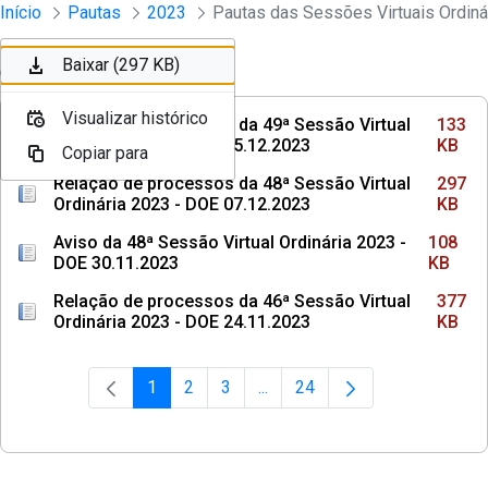
Sessões e Reuniões - Documentos Con
Início
Pautas
2023
Pular para o Conteúdo principal
Baixar (133 KB)
Baixar (297 KB)
Ordenar
Filtro
Visualizar histórico
Visualizar histórico
Relação de processos da 49ª Sessão Virtual
133
Ordinária 2023 - DOE 15.12.2023
KB
Copiar para
Copiar para
Relação de processos da 48ª Sessão Virtual
297
Ordinária 2023 - DOE 07.12.2023
KB
Aviso da 48ª Sessão Virtual Ordinária 2023 -
108
DOE 30.11.2023
KB
Relação de processos da 46ª Sessão Virtual
377
Ordinária 2023 - DOE 24.11.2023
KB
1
2
3
...
24
Página
Página
Página
Páginas intermediárias Usar 
Página