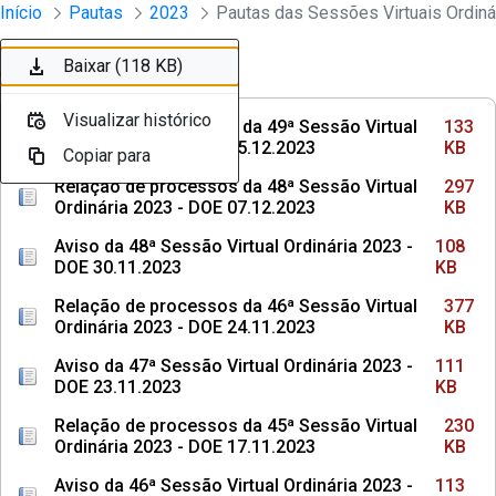
Sessões e Reuniões - Documentos Con
Início
Pautas
2023
Pular para o Conteúdo principal
Baixar (133 KB)
Baixar (297 KB)
Baixar (108 KB)
Baixar (377 KB)
Baixar (111 KB)
Baixar (230 KB)
Baixar (113 KB)
Baixar (304 KB)
Baixar (108 KB)
Baixar (118 KB)
Ordenar
Filtro
Visualizar histórico
Visualizar histórico
Visualizar histórico
Visualizar histórico
Visualizar histórico
Visualizar histórico
Visualizar histórico
Visualizar histórico
Visualizar histórico
Visualizar histórico
Relação de processos da 49ª Sessão Virtual
133
Ordinária 2023 - DOE 15.12.2023
KB
Copiar para
Copiar para
Copiar para
Copiar para
Copiar para
Copiar para
Copiar para
Copiar para
Copiar para
Copiar para
Relação de processos da 48ª Sessão Virtual
297
Ordinária 2023 - DOE 07.12.2023
KB
Aviso da 48ª Sessão Virtual Ordinária 2023 -
108
DOE 30.11.2023
KB
Relação de processos da 46ª Sessão Virtual
377
Ordinária 2023 - DOE 24.11.2023
KB
Aviso da 47ª Sessão Virtual Ordinária 2023 -
111
DOE 23.11.2023
KB
Relação de processos da 45ª Sessão Virtual
230
Ordinária 2023 - DOE 17.11.2023
KB
Aviso da 46ª Sessão Virtual Ordinária 2023 -
113