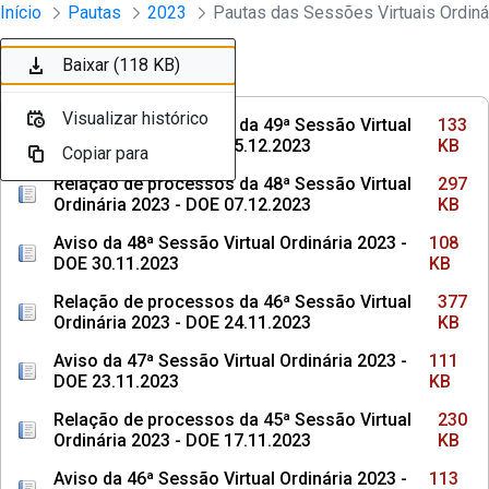
Sessões e Reuniões - Documentos Con
Início
Pautas
2023
Pular para o Conteúdo principal
Baixar (133 KB)
Baixar (297 KB)
Baixar (108 KB)
Baixar (377 KB)
Baixar (111 KB)
Baixar (230 KB)
Baixar (113 KB)
Baixar (304 KB)
Baixar (108 KB)
Baixar (118 KB)
Ordenar
Filtro
Visualizar histórico
Visualizar histórico
Visualizar histórico
Visualizar histórico
Visualizar histórico
Visualizar histórico
Visualizar histórico
Visualizar histórico
Visualizar histórico
Visualizar histórico
Relação de processos da 49ª Sessão Virtual
133
Ordinária 2023 - DOE 15.12.2023
KB
Copiar para
Copiar para
Copiar para
Copiar para
Copiar para
Copiar para
Copiar para
Copiar para
Copiar para
Copiar para
Relação de processos da 48ª Sessão Virtual
297
Ordinária 2023 - DOE 07.12.2023
KB
Aviso da 48ª Sessão Virtual Ordinária 2023 -
108
DOE 30.11.2023
KB
Relação de processos da 46ª Sessão Virtual
377
Ordinária 2023 - DOE 24.11.2023
KB
Aviso da 47ª Sessão Virtual Ordinária 2023 -
111
DOE 23.11.2023
KB
Relação de processos da 45ª Sessão Virtual
230
Ordinária 2023 - DOE 17.11.2023
KB
Aviso da 46ª Sessão Virtual Ordinária 2023 -
113