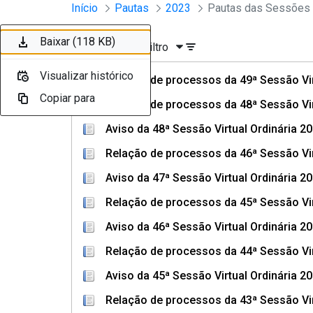
Sessões e Reuniões - Documento
Início
Pautas
2023
Pular para o Conteúdo principal
Baixar (133 KB)
Baixar (297 KB)
Baixar (108 KB)
Baixar (377 KB)
Baixar (111 KB)
Baixar (230 KB)
Baixar (113 KB)
Baixar (304 KB)
Baixar (108 KB)
Baixar (118 KB)
Ordenar
Filtro
Visualizar histórico
Visualizar histórico
Visualizar histórico
Visualizar histórico
Visualizar histórico
Visualizar histórico
Visualizar histórico
Visualizar histórico
Visualizar histórico
Visualizar histórico
Relação de processos da 49ª Sessão Vir
Copiar para
Copiar para
Copiar para
Copiar para
Copiar para
Copiar para
Copiar para
Copiar para
Copiar para
Copiar para
Relação de processos da 48ª Sessão Vir
Aviso da 48ª Sessão Virtual Ordinária 2
Relação de processos da 46ª Sessão Vir
Aviso da 47ª Sessão Virtual Ordinária 2
Relação de processos da 45ª Sessão Vir
Aviso da 46ª Sessão Virtual Ordinária 2
Relação de processos da 44ª Sessão Vir
Aviso da 45ª Sessão Virtual Ordinária 2
Relação de processos da 43ª Sessão Vir