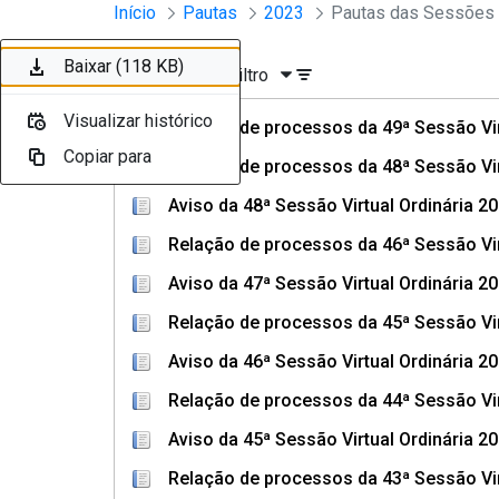
Sessões e Reuniões - Documento
Início
Pautas
2023
Pular para o Conteúdo principal
Baixar (133 KB)
Baixar (297 KB)
Baixar (108 KB)
Baixar (377 KB)
Baixar (111 KB)
Baixar (230 KB)
Baixar (113 KB)
Baixar (304 KB)
Baixar (108 KB)
Baixar (118 KB)
Ordenar
Filtro
Visualizar histórico
Visualizar histórico
Visualizar histórico
Visualizar histórico
Visualizar histórico
Visualizar histórico
Visualizar histórico
Visualizar histórico
Visualizar histórico
Visualizar histórico
Relação de processos da 49ª Sessão Vir
Copiar para
Copiar para
Copiar para
Copiar para
Copiar para
Copiar para
Copiar para
Copiar para
Copiar para
Copiar para
Relação de processos da 48ª Sessão Vir
Aviso da 48ª Sessão Virtual Ordinária 2
Relação de processos da 46ª Sessão Vir
Aviso da 47ª Sessão Virtual Ordinária 2
Relação de processos da 45ª Sessão Vir
Aviso da 46ª Sessão Virtual Ordinária 2
Relação de processos da 44ª Sessão Vir
Aviso da 45ª Sessão Virtual Ordinária 2
Relação de processos da 43ª Sessão Vir