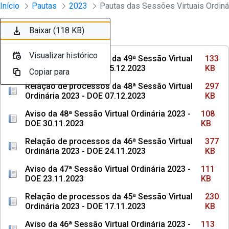
Sessões e Reuniões - Documentos Con
Início
Pautas
2023
Pular para o Conteúdo principal
Baixar (133 KB)
Baixar (297 KB)
Baixar (108 KB)
Baixar (377 KB)
Baixar (111 KB)
Baixar (230 KB)
Baixar (113 KB)
Baixar (304 KB)
Baixar (108 KB)
Baixar (118 KB)
Ordenar
Filtro
Visualizar histórico
Visualizar histórico
Visualizar histórico
Visualizar histórico
Visualizar histórico
Visualizar histórico
Visualizar histórico
Visualizar histórico
Visualizar histórico
Visualizar histórico
Relação de processos da 49ª Sessão Virtual
133
Ordinária 2023 - DOE 15.12.2023
KB
Copiar para
Copiar para
Copiar para
Copiar para
Copiar para
Copiar para
Copiar para
Copiar para
Copiar para
Copiar para
Relação de processos da 48ª Sessão Virtual
297
Ordinária 2023 - DOE 07.12.2023
KB
Aviso da 48ª Sessão Virtual Ordinária 2023 -
108
DOE 30.11.2023
KB
Relação de processos da 46ª Sessão Virtual
377
Ordinária 2023 - DOE 24.11.2023
KB
Aviso da 47ª Sessão Virtual Ordinária 2023 -
111
DOE 23.11.2023
KB
Relação de processos da 45ª Sessão Virtual
230
Ordinária 2023 - DOE 17.11.2023
KB
Aviso da 46ª Sessão Virtual Ordinária 2023 -
113