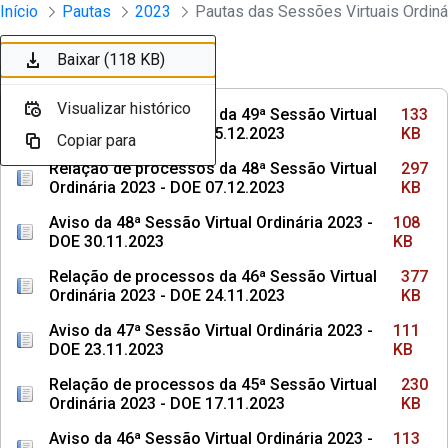
Sessões e Reuniões - Documentos Con
Início
Pautas
2023
Pular para o Conteúdo principal
Baixar (133 KB)
Baixar (297 KB)
Baixar (108 KB)
Baixar (377 KB)
Baixar (111 KB)
Baixar (230 KB)
Baixar (113 KB)
Baixar (304 KB)
Baixar (108 KB)
Baixar (118 KB)
Ordenar
Filtro
Visualizar histórico
Visualizar histórico
Visualizar histórico
Visualizar histórico
Visualizar histórico
Visualizar histórico
Visualizar histórico
Visualizar histórico
Visualizar histórico
Visualizar histórico
Relação de processos da 49ª Sessão Virtual
133
Ordinária 2023 - DOE 15.12.2023
KB
Copiar para
Copiar para
Copiar para
Copiar para
Copiar para
Copiar para
Copiar para
Copiar para
Copiar para
Copiar para
Relação de processos da 48ª Sessão Virtual
297
Ordinária 2023 - DOE 07.12.2023
KB
Aviso da 48ª Sessão Virtual Ordinária 2023 -
108
DOE 30.11.2023
KB
Relação de processos da 46ª Sessão Virtual
377
Ordinária 2023 - DOE 24.11.2023
KB
Aviso da 47ª Sessão Virtual Ordinária 2023 -
111
DOE 23.11.2023
KB
Relação de processos da 45ª Sessão Virtual
230
Ordinária 2023 - DOE 17.11.2023
KB
Aviso da 46ª Sessão Virtual Ordinária 2023 -
113