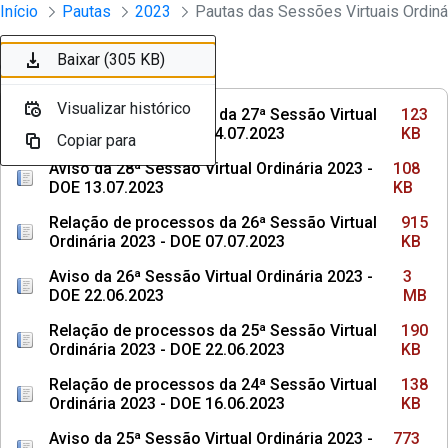
Sessões e Reuniões - Documentos Con
Início
Pautas
2023
Pular para o Conteúdo principal
Baixar (123 KB)
Baixar (108 KB)
Baixar (915 KB)
Baixar (3 MB)
Baixar (190 KB)
Baixar (138 KB)
Baixar (773 KB)
Baixar (315 KB)
Baixar (107 KB)
Baixar (305 KB)
Ordenar
Filtro
Visualizar histórico
Visualizar histórico
Visualizar histórico
Visualizar histórico
Visualizar histórico
Visualizar histórico
Visualizar histórico
Visualizar histórico
Visualizar histórico
Visualizar histórico
Relação de processos da 27ª Sessão Virtual
123
Ordinária 2023 - DOE 14.07.2023
KB
Copiar para
Copiar para
Copiar para
Copiar para
Copiar para
Copiar para
Copiar para
Copiar para
Copiar para
Copiar para
Aviso da 28ª Sessão Virtual Ordinária 2023 -
108
DOE 13.07.2023
KB
Relação de processos da 26ª Sessão Virtual
915
Ordinária 2023 - DOE 07.07.2023
KB
Aviso da 26ª Sessão Virtual Ordinária 2023 -
3
DOE 22.06.2023
MB
Relação de processos da 25ª Sessão Virtual
190
Ordinária 2023 - DOE 22.06.2023
KB
Relação de processos da 24ª Sessão Virtual
138
Ordinária 2023 - DOE 16.06.2023
KB
Aviso da 25ª Sessão Virtual Ordinária 2023 -
773