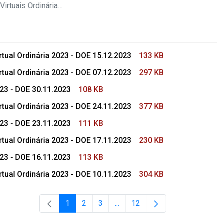
s Conselho Superior
Pautas das Sessões Virtuais Ordinárias do CSMP
tual Ordinária 2023 - DOE 15.12.2023
133 KB
tual Ordinária 2023 - DOE 07.12.2023
297 KB
023 - DOE 30.11.2023
108 KB
tual Ordinária 2023 - DOE 24.11.2023
377 KB
023 - DOE 23.11.2023
111 KB
tual Ordinária 2023 - DOE 17.11.2023
230 KB
023 - DOE 16.11.2023
113 KB
tual Ordinária 2023 - DOE 10.11.2023
304 KB
1
2
3
...
12
Página
Página
Página
Páginas intermediárias Usar 
Página