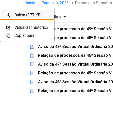
Sessões e Reuniões - Documento
Início
Pautas
2023
Pular para o Conteúdo principal
Baixar (133 KB)
Baixar (297 KB)
Baixar (108 KB)
Baixar (377 KB)
Ordenar
Filtro
Visualizar histórico
Visualizar histórico
Visualizar histórico
Visualizar histórico
Relação de processos da 49ª Sessão Vir
Copiar para
Copiar para
Copiar para
Copiar para
Relação de processos da 48ª Sessão Vir
Aviso da 48ª Sessão Virtual Ordinária 2
Relação de processos da 46ª Sessão Vir
Aviso da 47ª Sessão Virtual Ordinária 2
Relação de processos da 45ª Sessão Vir
Aviso da 46ª Sessão Virtual Ordinária 2
Relação de processos da 44ª Sessão Vir