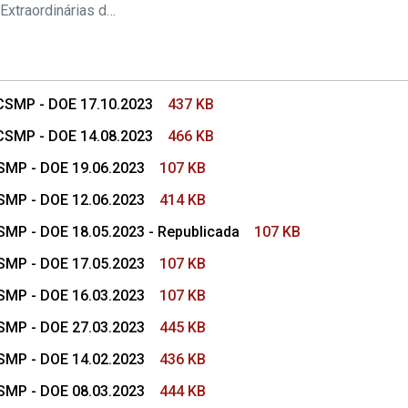
s Conselho Superior
Pautas das Sessões Extraordinárias do CSMP
 CSMP - DOE 17.10.2023
437 KB
 CSMP - DOE 14.08.2023
466 KB
CSMP - DOE 19.06.2023
107 KB
CSMP - DOE 12.06.2023
414 KB
CSMP - DOE 18.05.2023 - Republicada
107 KB
CSMP - DOE 17.05.2023
107 KB
CSMP - DOE 16.03.2023
107 KB
CSMP - DOE 27.03.2023
445 KB
CSMP - DOE 14.02.2023
436 KB
CSMP - DOE 08.03.2023
444 KB