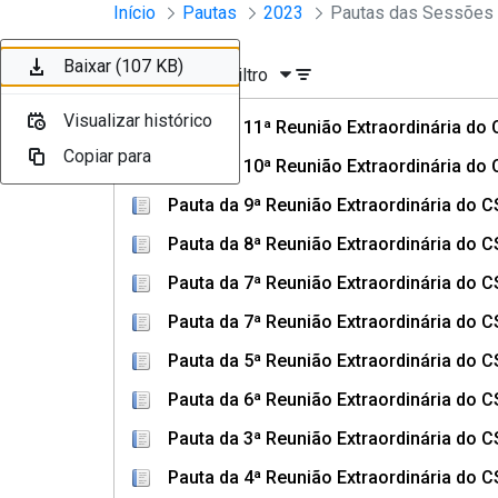
Sessões e Reuniões - Documento
Início
Pautas
2023
Pular para o Conteúdo principal
Baixar (437 KB)
Baixar (466 KB)
Baixar (107 KB)
Baixar (414 KB)
Baixar (107 KB)
Baixar (107 KB)
Ordenar
Filtro
Visualizar histórico
Visualizar histórico
Visualizar histórico
Visualizar histórico
Visualizar histórico
Visualizar histórico
Pauta da 11ª Reunião Extraordinária do
Copiar para
Copiar para
Copiar para
Copiar para
Copiar para
Copiar para
Pauta da 10ª Reunião Extraordinária do
Pauta da 9ª Reunião Extraordinária do 
Pauta da 8ª Reunião Extraordinária do 
Pauta da 7ª Reunião Extraordinária do 
Pauta da 7ª Reunião Extraordinária do 
Pauta da 5ª Reunião Extraordinária do 
Pauta da 6ª Reunião Extraordinária do 
Pauta da 3ª Reunião Extraordinária do 
Pauta da 4ª Reunião Extraordinária do 