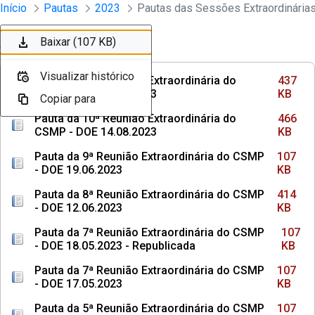
Sessões e Reuniões - Documentos Con
Início
Pautas
2023
Pular para o Conteúdo principal
Baixar (437 KB)
Baixar (466 KB)
Baixar (107 KB)
Baixar (414 KB)
Baixar (107 KB)
Baixar (107 KB)
Ordenar
Filtro
Visualizar histórico
Visualizar histórico
Visualizar histórico
Visualizar histórico
Visualizar histórico
Visualizar histórico
Pauta da 11ª Reunião Extraordinária do
437
CSMP - DOE 17.10.2023
KB
Copiar para
Copiar para
Copiar para
Copiar para
Copiar para
Copiar para
Pauta da 10ª Reunião Extraordinária do
466
CSMP - DOE 14.08.2023
KB
Pauta da 9ª Reunião Extraordinária do CSMP
107
- DOE 19.06.2023
KB
Pauta da 8ª Reunião Extraordinária do CSMP
414
- DOE 12.06.2023
KB
Pauta da 7ª Reunião Extraordinária do CSMP
107
- DOE 18.05.2023 - Republicada
KB
Pauta da 7ª Reunião Extraordinária do CSMP
107
- DOE 17.05.2023
KB
Pauta da 5ª Reunião Extraordinária do CSMP
107