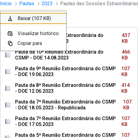
Sessões e Reuniões - Documentos Con
Início
Pautas
2023
Pular para o Conteúdo principal
Baixar (437 KB)
Baixar (466 KB)
Baixar (107 KB)
Baixar (414 KB)
Baixar (107 KB)
Baixar (107 KB)
Ordenar
Filtro
Visualizar histórico
Visualizar histórico
Visualizar histórico
Visualizar histórico
Visualizar histórico
Visualizar histórico
Pauta da 11ª Reunião Extraordinária do
437
CSMP - DOE 17.10.2023
KB
Copiar para
Copiar para
Copiar para
Copiar para
Copiar para
Copiar para
Pauta da 10ª Reunião Extraordinária do
466
CSMP - DOE 14.08.2023
KB
Pauta da 9ª Reunião Extraordinária do CSMP
107
- DOE 19.06.2023
KB
Pauta da 8ª Reunião Extraordinária do CSMP
414
- DOE 12.06.2023
KB
Pauta da 7ª Reunião Extraordinária do CSMP
107
- DOE 18.05.2023 - Republicada
KB
Pauta da 7ª Reunião Extraordinária do CSMP
107
- DOE 17.05.2023
KB
Pauta da 5ª Reunião Extraordinária do CSMP
107