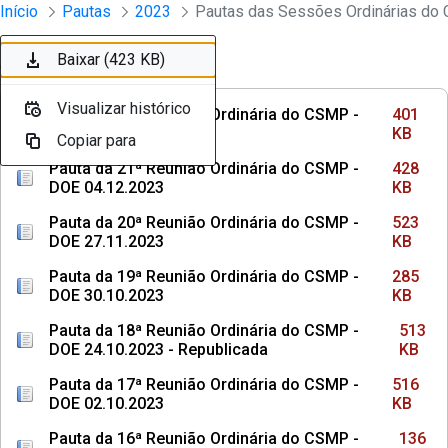
Sessões e Reuniões - Documentos Con
Início
Pautas
2023
Pular para o Conteúdo principal
Baixar (401 KB)
Baixar (428 KB)
Baixar (523 KB)
Baixar (285 KB)
Baixar (513 KB)
Baixar (516 KB)
Baixar (136 KB)
Baixar (107 KB)
Baixar (463 KB)
Baixar (423 KB)
Ordenar
Filtro
Visualizar histórico
Visualizar histórico
Visualizar histórico
Visualizar histórico
Visualizar histórico
Visualizar histórico
Visualizar histórico
Visualizar histórico
Visualizar histórico
Visualizar histórico
Pauta da 22ª Reunião Ordinária do CSMP -
401
DOE 18.12.2023
KB
Copiar para
Copiar para
Copiar para
Copiar para
Copiar para
Copiar para
Copiar para
Copiar para
Copiar para
Copiar para
Pauta da 21ª Reunião Ordinária do CSMP -
428
DOE 04.12.2023
KB
Pauta da 20ª Reunião Ordinária do CSMP -
523
DOE 27.11.2023
KB
Pauta da 19ª Reunião Ordinária do CSMP -
285
DOE 30.10.2023
KB
Pauta da 18ª Reunião Ordinária do CSMP -
513
DOE 24.10.2023 - Republicada
KB
Pauta da 17ª Reunião Ordinária do CSMP -
516
DOE 02.10.2023
KB
Pauta da 16ª Reunião Ordinária do CSMP -
136