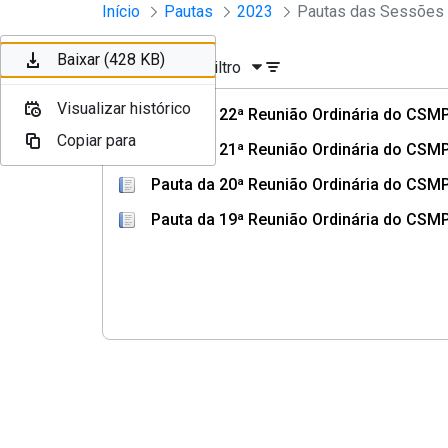
Sessões e Reuniões - Documento
Início
Pautas
2023
Pular para o Conteúdo principal
Baixar (401 KB)
Baixar (428 KB)
Ordenar
Filtro
Visualizar histórico
Visualizar histórico
Pauta da 22ª Reunião Ordinária do CSMP
Copiar para
Copiar para
Pauta da 21ª Reunião Ordinária do CSMP
Pauta da 20ª Reunião Ordinária do CSMP
Pauta da 19ª Reunião Ordinária do CSMP