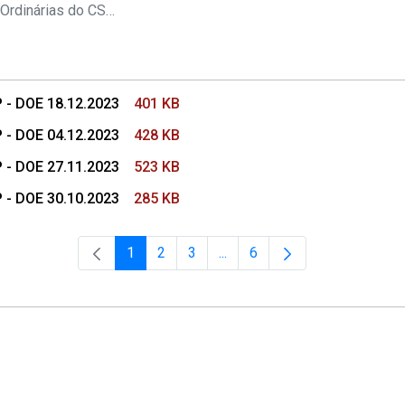
s Conselho Superior
Pautas das Sessões Ordinárias do CSMP
 - DOE 18.12.2023
401 KB
 - DOE 04.12.2023
428 KB
 - DOE 27.11.2023
523 KB
 - DOE 30.10.2023
285 KB
1
2
3
...
6
Página
Página
Página
Páginas intermediárias Usar 
Página