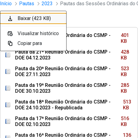
Sessões e Reuniões - Documentos Con
Início
Pautas
2023
Pular para o Conteúdo principal
Baixar (401 KB)
Baixar (428 KB)
Baixar (523 KB)
Baixar (285 KB)
Baixar (513 KB)
Baixar (516 KB)
Baixar (136 KB)
Baixar (107 KB)
Baixar (463 KB)
Baixar (423 KB)
Ordenar
Filtro
Visualizar histórico
Visualizar histórico
Visualizar histórico
Visualizar histórico
Visualizar histórico
Visualizar histórico
Visualizar histórico
Visualizar histórico
Visualizar histórico
Visualizar histórico
Pauta da 22ª Reunião Ordinária do CSMP -
401
DOE 18.12.2023
KB
Copiar para
Copiar para
Copiar para
Copiar para
Copiar para
Copiar para
Copiar para
Copiar para
Copiar para
Copiar para
Pauta da 21ª Reunião Ordinária do CSMP -
428
DOE 04.12.2023
KB
Pauta da 20ª Reunião Ordinária do CSMP -
523
DOE 27.11.2023
KB
Pauta da 19ª Reunião Ordinária do CSMP -
285
DOE 30.10.2023
KB
Pauta da 18ª Reunião Ordinária do CSMP -
513
DOE 24.10.2023 - Republicada
KB
Pauta da 17ª Reunião Ordinária do CSMP -
516
DOE 02.10.2023
KB
Pauta da 16ª Reunião Ordinária do CSMP -
136