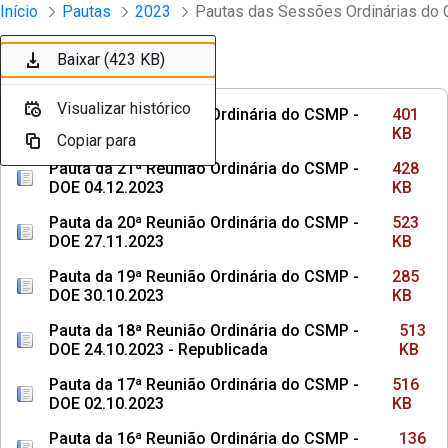
Sessões e Reuniões - Documentos Con
Início
Pautas
2023
Pular para o Conteúdo principal
Baixar (401 KB)
Baixar (428 KB)
Baixar (523 KB)
Baixar (285 KB)
Baixar (513 KB)
Baixar (516 KB)
Baixar (136 KB)
Baixar (107 KB)
Baixar (463 KB)
Baixar (423 KB)
Ordenar
Filtro
Visualizar histórico
Visualizar histórico
Visualizar histórico
Visualizar histórico
Visualizar histórico
Visualizar histórico
Visualizar histórico
Visualizar histórico
Visualizar histórico
Visualizar histórico
Pauta da 22ª Reunião Ordinária do CSMP -
401
DOE 18.12.2023
KB
Copiar para
Copiar para
Copiar para
Copiar para
Copiar para
Copiar para
Copiar para
Copiar para
Copiar para
Copiar para
Pauta da 21ª Reunião Ordinária do CSMP -
428
DOE 04.12.2023
KB
Pauta da 20ª Reunião Ordinária do CSMP -
523
DOE 27.11.2023
KB
Pauta da 19ª Reunião Ordinária do CSMP -
285
DOE 30.10.2023
KB
Pauta da 18ª Reunião Ordinária do CSMP -
513
DOE 24.10.2023 - Republicada
KB
Pauta da 17ª Reunião Ordinária do CSMP -
516
DOE 02.10.2023
KB
Pauta da 16ª Reunião Ordinária do CSMP -
136