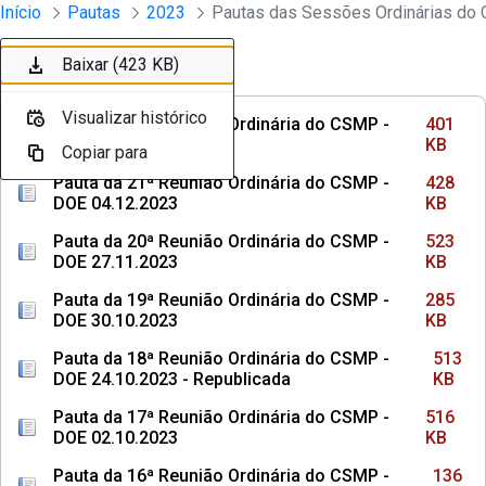
Sessões e Reuniões - Documentos Con
Início
Pautas
2023
Pular para o Conteúdo principal
Baixar (401 KB)
Baixar (428 KB)
Baixar (523 KB)
Baixar (285 KB)
Baixar (513 KB)
Baixar (516 KB)
Baixar (136 KB)
Baixar (107 KB)
Baixar (463 KB)
Baixar (423 KB)
Ordenar
Filtro
Visualizar histórico
Visualizar histórico
Visualizar histórico
Visualizar histórico
Visualizar histórico
Visualizar histórico
Visualizar histórico
Visualizar histórico
Visualizar histórico
Visualizar histórico
Pauta da 22ª Reunião Ordinária do CSMP -
401
DOE 18.12.2023
KB
Copiar para
Copiar para
Copiar para
Copiar para
Copiar para
Copiar para
Copiar para
Copiar para
Copiar para
Copiar para
Pauta da 21ª Reunião Ordinária do CSMP -
428
DOE 04.12.2023
KB
Pauta da 20ª Reunião Ordinária do CSMP -
523
DOE 27.11.2023
KB
Pauta da 19ª Reunião Ordinária do CSMP -
285
DOE 30.10.2023
KB
Pauta da 18ª Reunião Ordinária do CSMP -
513
DOE 24.10.2023 - Republicada
KB
Pauta da 17ª Reunião Ordinária do CSMP -
516
DOE 02.10.2023
KB
Pauta da 16ª Reunião Ordinária do CSMP -
136