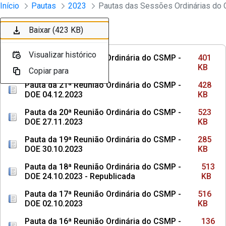
Sessões e Reuniões - Documentos Con
Início
Pautas
2023
Pular para o Conteúdo principal
Baixar (401 KB)
Baixar (428 KB)
Baixar (523 KB)
Baixar (285 KB)
Baixar (513 KB)
Baixar (516 KB)
Baixar (136 KB)
Baixar (107 KB)
Baixar (463 KB)
Baixar (423 KB)
Ordenar
Filtro
Visualizar histórico
Visualizar histórico
Visualizar histórico
Visualizar histórico
Visualizar histórico
Visualizar histórico
Visualizar histórico
Visualizar histórico
Visualizar histórico
Visualizar histórico
Pauta da 22ª Reunião Ordinária do CSMP -
401
DOE 18.12.2023
KB
Copiar para
Copiar para
Copiar para
Copiar para
Copiar para
Copiar para
Copiar para
Copiar para
Copiar para
Copiar para
Pauta da 21ª Reunião Ordinária do CSMP -
428
DOE 04.12.2023
KB
Pauta da 20ª Reunião Ordinária do CSMP -
523
DOE 27.11.2023
KB
Pauta da 19ª Reunião Ordinária do CSMP -
285
DOE 30.10.2023
KB
Pauta da 18ª Reunião Ordinária do CSMP -
513
DOE 24.10.2023 - Republicada
KB
Pauta da 17ª Reunião Ordinária do CSMP -
516
DOE 02.10.2023
KB
Pauta da 16ª Reunião Ordinária do CSMP -
136