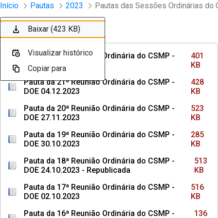
Sessões e Reuniões - Documentos Con
Início
Pautas
2023
Pular para o Conteúdo principal
Baixar (401 KB)
Baixar (428 KB)
Baixar (523 KB)
Baixar (285 KB)
Baixar (513 KB)
Baixar (516 KB)
Baixar (136 KB)
Baixar (107 KB)
Baixar (463 KB)
Baixar (423 KB)
Ordenar
Filtro
Visualizar histórico
Visualizar histórico
Visualizar histórico
Visualizar histórico
Visualizar histórico
Visualizar histórico
Visualizar histórico
Visualizar histórico
Visualizar histórico
Visualizar histórico
Pauta da 22ª Reunião Ordinária do CSMP -
401
DOE 18.12.2023
KB
Copiar para
Copiar para
Copiar para
Copiar para
Copiar para
Copiar para
Copiar para
Copiar para
Copiar para
Copiar para
Pauta da 21ª Reunião Ordinária do CSMP -
428
DOE 04.12.2023
KB
Pauta da 20ª Reunião Ordinária do CSMP -
523
DOE 27.11.2023
KB
Pauta da 19ª Reunião Ordinária do CSMP -
285
DOE 30.10.2023
KB
Pauta da 18ª Reunião Ordinária do CSMP -
513
DOE 24.10.2023 - Republicada
KB
Pauta da 17ª Reunião Ordinária do CSMP -
516
DOE 02.10.2023
KB
Pauta da 16ª Reunião Ordinária do CSMP -
136