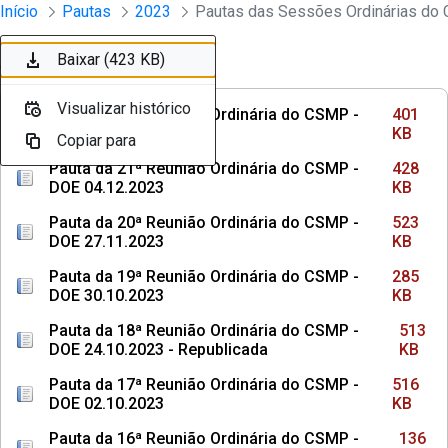
Sessões e Reuniões - Documentos Con
Início
Pautas
2023
Pular para o Conteúdo principal
Baixar (401 KB)
Baixar (428 KB)
Baixar (523 KB)
Baixar (285 KB)
Baixar (513 KB)
Baixar (516 KB)
Baixar (136 KB)
Baixar (107 KB)
Baixar (463 KB)
Baixar (423 KB)
Ordenar
Filtro
Visualizar histórico
Visualizar histórico
Visualizar histórico
Visualizar histórico
Visualizar histórico
Visualizar histórico
Visualizar histórico
Visualizar histórico
Visualizar histórico
Visualizar histórico
Pauta da 22ª Reunião Ordinária do CSMP -
401
DOE 18.12.2023
KB
Copiar para
Copiar para
Copiar para
Copiar para
Copiar para
Copiar para
Copiar para
Copiar para
Copiar para
Copiar para
Pauta da 21ª Reunião Ordinária do CSMP -
428
DOE 04.12.2023
KB
Pauta da 20ª Reunião Ordinária do CSMP -
523
DOE 27.11.2023
KB
Pauta da 19ª Reunião Ordinária do CSMP -
285
DOE 30.10.2023
KB
Pauta da 18ª Reunião Ordinária do CSMP -
513
DOE 24.10.2023 - Republicada
KB
Pauta da 17ª Reunião Ordinária do CSMP -
516
DOE 02.10.2023
KB
Pauta da 16ª Reunião Ordinária do CSMP -
136