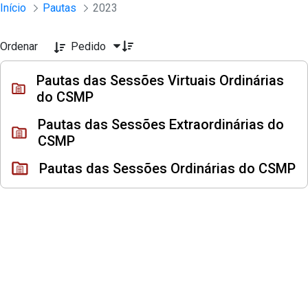
Sessões e Reuniões - Documentos Con
Início
Pautas
2023
Pular para o Conteúdo principal
Ordenar
Pedido
Pautas das Sessões Virtuais Ordinárias
do CSMP
Pautas das Sessões Extraordinárias do
CSMP
Pautas das Sessões Ordinárias do CSMP