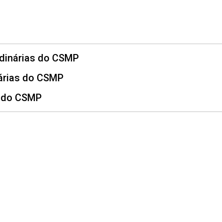
s Conselho Superior
rdinárias do CSMP
árias do CSMP
s do CSMP