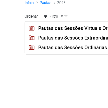
Sessões e Reuniões - Documento
Início
Pautas
2023
Pular para o Conteúdo principal
Ordenar
Filtro
Pautas das Sessões Virtuais O
Pautas das Sessões Extraordin
Pautas das Sessões Ordinária