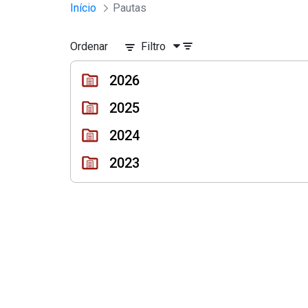
Sessões e Reuniões - Documento
Início
Pautas
Pular para o Conteúdo principal
Ordenar
Filtro
2026
2025
2024
2023