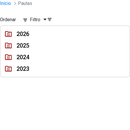
Sessões e Reuniões - Documentos Con
Início
Pautas
Pular para o Conteúdo principal
Ordenar
Filtro
2026
2025
2024
2023