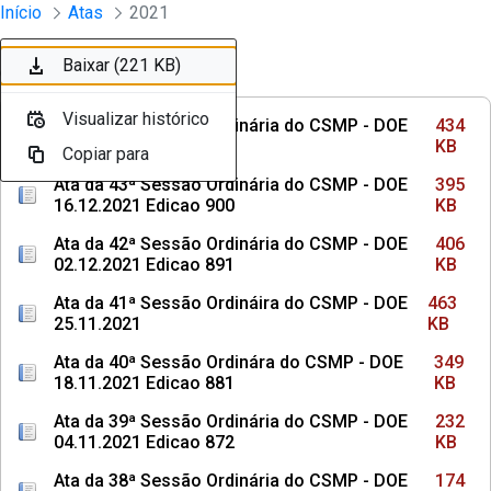
Sessões e Reuniões - Documentos Con
Início
Atas
2021
Pular para o Conteúdo principal
Baixar (434 KB)
Baixar (395 KB)
Baixar (406 KB)
Baixar (463 KB)
Baixar (349 KB)
Baixar (232 KB)
Baixar (174 KB)
Baixar (203 KB)
Baixar (219 KB)
Baixar (221 KB)
Ordenar
Filtro
Visualizar histórico
Visualizar histórico
Visualizar histórico
Visualizar histórico
Visualizar histórico
Visualizar histórico
Visualizar histórico
Visualizar histórico
Visualizar histórico
Visualizar histórico
Ata da 44ª Sessão Ordinária do CSMP - DOE
434
13.01.2022 Edicao 914
KB
Copiar para
Copiar para
Copiar para
Copiar para
Copiar para
Copiar para
Copiar para
Copiar para
Copiar para
Copiar para
Ata da 43ª Sessão Ordinária do CSMP - DOE
395
16.12.2021 Edicao 900
KB
Ata da 42ª Sessão Ordinária do CSMP - DOE
406
02.12.2021 Edicao 891
KB
Ata da 41ª Sessão Ordináira do CSMP - DOE
463
25.11.2021
KB
Ata da 40ª Sessão Ordinára do CSMP - DOE
349
18.11.2021 Edicao 881
KB
Ata da 39ª Sessão Ordinária do CSMP - DOE
232
04.11.2021 Edicao 872
KB
Ata da 38ª Sessão Ordinária do CSMP - DOE
174