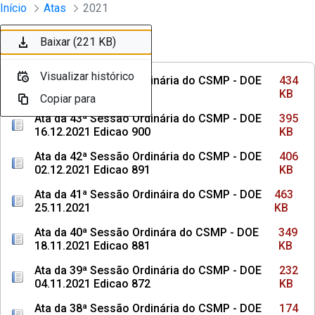
Sessões e Reuniões - Documentos Con
Início
Atas
2021
Pular para o Conteúdo principal
Baixar (434 KB)
Baixar (395 KB)
Baixar (406 KB)
Baixar (463 KB)
Baixar (349 KB)
Baixar (232 KB)
Baixar (174 KB)
Baixar (203 KB)
Baixar (219 KB)
Baixar (221 KB)
Ordenar
Filtro
Visualizar histórico
Visualizar histórico
Visualizar histórico
Visualizar histórico
Visualizar histórico
Visualizar histórico
Visualizar histórico
Visualizar histórico
Visualizar histórico
Visualizar histórico
Ata da 44ª Sessão Ordinária do CSMP - DOE
434
13.01.2022 Edicao 914
KB
Copiar para
Copiar para
Copiar para
Copiar para
Copiar para
Copiar para
Copiar para
Copiar para
Copiar para
Copiar para
Ata da 43ª Sessão Ordinária do CSMP - DOE
395
16.12.2021 Edicao 900
KB
Ata da 42ª Sessão Ordinária do CSMP - DOE
406
02.12.2021 Edicao 891
KB
Ata da 41ª Sessão Ordináira do CSMP - DOE
463
25.11.2021
KB
Ata da 40ª Sessão Ordinára do CSMP - DOE
349
18.11.2021 Edicao 881
KB
Ata da 39ª Sessão Ordinária do CSMP - DOE
232
04.11.2021 Edicao 872
KB
Ata da 38ª Sessão Ordinária do CSMP - DOE
174