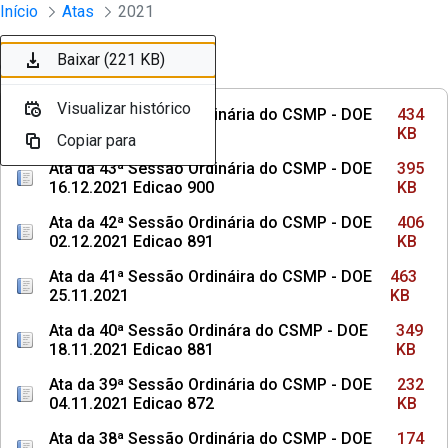
Sessões e Reuniões - Documentos Con
Início
Atas
2021
Pular para o Conteúdo principal
Baixar (434 KB)
Baixar (395 KB)
Baixar (406 KB)
Baixar (463 KB)
Baixar (349 KB)
Baixar (232 KB)
Baixar (174 KB)
Baixar (203 KB)
Baixar (219 KB)
Baixar (221 KB)
Ordenar
Filtro
Visualizar histórico
Visualizar histórico
Visualizar histórico
Visualizar histórico
Visualizar histórico
Visualizar histórico
Visualizar histórico
Visualizar histórico
Visualizar histórico
Visualizar histórico
Ata da 44ª Sessão Ordinária do CSMP - DOE
434
13.01.2022 Edicao 914
KB
Copiar para
Copiar para
Copiar para
Copiar para
Copiar para
Copiar para
Copiar para
Copiar para
Copiar para
Copiar para
Ata da 43ª Sessão Ordinária do CSMP - DOE
395
16.12.2021 Edicao 900
KB
Ata da 42ª Sessão Ordinária do CSMP - DOE
406
02.12.2021 Edicao 891
KB
Ata da 41ª Sessão Ordináira do CSMP - DOE
463
25.11.2021
KB
Ata da 40ª Sessão Ordinára do CSMP - DOE
349
18.11.2021 Edicao 881
KB
Ata da 39ª Sessão Ordinária do CSMP - DOE
232
04.11.2021 Edicao 872
KB
Ata da 38ª Sessão Ordinária do CSMP - DOE
174