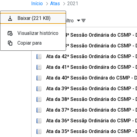
Sessões e Reuniões - Documento
Início
Atas
2021
Pular para o Conteúdo principal
Baixar (434 KB)
Baixar (395 KB)
Baixar (406 KB)
Baixar (463 KB)
Baixar (349 KB)
Baixar (232 KB)
Baixar (174 KB)
Baixar (203 KB)
Baixar (219 KB)
Baixar (221 KB)
Ordenar
Filtro
Visualizar histórico
Visualizar histórico
Visualizar histórico
Visualizar histórico
Visualizar histórico
Visualizar histórico
Visualizar histórico
Visualizar histórico
Visualizar histórico
Visualizar histórico
Ata da 44ª Sessão Ordinária do CSMP - 
Copiar para
Copiar para
Copiar para
Copiar para
Copiar para
Copiar para
Copiar para
Copiar para
Copiar para
Copiar para
Ata da 43ª Sessão Ordinária do CSMP - 
Ata da 42ª Sessão Ordinária do CSMP - 
Ata da 41ª Sessão Ordináira do CSMP -
Ata da 40ª Sessão Ordinára do CSMP - 
Ata da 39ª Sessão Ordinária do CSMP - 
Ata da 38ª Sessão Ordinária do CSMP - 
Ata da 37ª Sessão Ordinária do CSMP -
Ata da 36ª Sessãp Ordinária do CSMP - 
Ata da 35ª Sessão Ordinária do CSMP - 