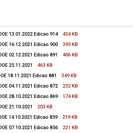
s Conselho Superior
DOE 13.01.2022 Edicao 914
434 KB
DOE 16.12.2021 Edicao 900
395 KB
DOE 02.12.2021 Edicao 891
406 KB
 DOE 25.11.2021
463 KB
DOE 18.11.2021 Edicao 881
349 KB
DOE 04.11.2021 Edicao 872
232 KB
DOE 28.10.2021 Edicao 869
174 KB
 DOE 21.10.2021
203 KB
DOE 14.10.2021 Edicao 859
219 KB
DOE 07.10.2021 Edicao 856
221 KB