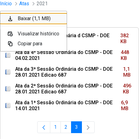
Sessões e Reuniões - Documentos Con
Início
Atas
2021
Pular para o Conteúdo principal
Baixar (382 KB)
Baixar (448 KB)
Baixar (1,1 MB)
Ordenar
Filtro
Visualizar histórico
Visualizar histórico
Visualizar histórico
Ata da 5ª Sessão Ordinária d CSMP - DOE
382
11.02.2021
KB
Copiar para
Copiar para
Copiar para
Ata da 4ª Sessão Ordinária do CSMP - DOE
448
04.02.2021
KB
Ata da 3ª Sessão Ordinária do CSMP - DOE
1,1
28.01.2021 Edicao 687
MB
Ata da 2ª Sessão Ordinária do CSMP - DOE
496
28.01.2021 Edicao 687
KB
Ata da 1ª Sessão Ordinária do CSMP - DOE
6,9
14.01.2021
MB
1
2
3
Página
Página
Página