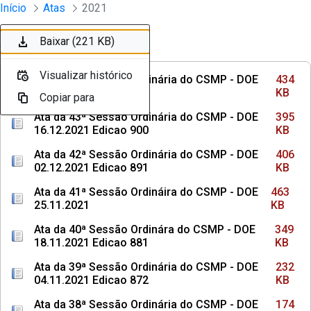
Sessões e Reuniões - Documentos Con
Início
Atas
2021
Pular para o Conteúdo principal
Baixar (434 KB)
Baixar (395 KB)
Baixar (406 KB)
Baixar (463 KB)
Baixar (349 KB)
Baixar (232 KB)
Baixar (174 KB)
Baixar (203 KB)
Baixar (219 KB)
Baixar (221 KB)
Ordenar
Filtro
Visualizar histórico
Visualizar histórico
Visualizar histórico
Visualizar histórico
Visualizar histórico
Visualizar histórico
Visualizar histórico
Visualizar histórico
Visualizar histórico
Visualizar histórico
Ata da 44ª Sessão Ordinária do CSMP - DOE
434
13.01.2022 Edicao 914
KB
Copiar para
Copiar para
Copiar para
Copiar para
Copiar para
Copiar para
Copiar para
Copiar para
Copiar para
Copiar para
Ata da 43ª Sessão Ordinária do CSMP - DOE
395
16.12.2021 Edicao 900
KB
Ata da 42ª Sessão Ordinária do CSMP - DOE
406
02.12.2021 Edicao 891
KB
Ata da 41ª Sessão Ordináira do CSMP - DOE
463
25.11.2021
KB
Ata da 40ª Sessão Ordinára do CSMP - DOE
349
18.11.2021 Edicao 881
KB
Ata da 39ª Sessão Ordinária do CSMP - DOE
232
04.11.2021 Edicao 872
KB
Ata da 38ª Sessão Ordinária do CSMP - DOE
174