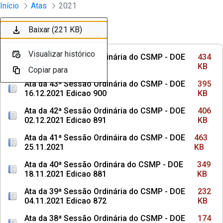
Sessões e Reuniões - Documentos Con
Início
Atas
2021
Pular para o Conteúdo principal
Baixar (434 KB)
Baixar (395 KB)
Baixar (406 KB)
Baixar (463 KB)
Baixar (349 KB)
Baixar (232 KB)
Baixar (174 KB)
Baixar (203 KB)
Baixar (219 KB)
Baixar (221 KB)
Ordenar
Filtro
Visualizar histórico
Visualizar histórico
Visualizar histórico
Visualizar histórico
Visualizar histórico
Visualizar histórico
Visualizar histórico
Visualizar histórico
Visualizar histórico
Visualizar histórico
Ata da 44ª Sessão Ordinária do CSMP - DOE
434
13.01.2022 Edicao 914
KB
Copiar para
Copiar para
Copiar para
Copiar para
Copiar para
Copiar para
Copiar para
Copiar para
Copiar para
Copiar para
Ata da 43ª Sessão Ordinária do CSMP - DOE
395
16.12.2021 Edicao 900
KB
Ata da 42ª Sessão Ordinária do CSMP - DOE
406
02.12.2021 Edicao 891
KB
Ata da 41ª Sessão Ordináira do CSMP - DOE
463
25.11.2021
KB
Ata da 40ª Sessão Ordinára do CSMP - DOE
349
18.11.2021 Edicao 881
KB
Ata da 39ª Sessão Ordinária do CSMP - DOE
232
04.11.2021 Edicao 872
KB
Ata da 38ª Sessão Ordinária do CSMP - DOE
174