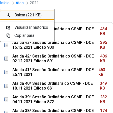
Sessões e Reuniões - Documentos Con
Início
Atas
2021
Pular para o Conteúdo principal
Baixar (434 KB)
Baixar (395 KB)
Baixar (406 KB)
Baixar (463 KB)
Baixar (349 KB)
Baixar (232 KB)
Baixar (174 KB)
Baixar (203 KB)
Baixar (219 KB)
Baixar (221 KB)
Ordenar
Filtro
Visualizar histórico
Visualizar histórico
Visualizar histórico
Visualizar histórico
Visualizar histórico
Visualizar histórico
Visualizar histórico
Visualizar histórico
Visualizar histórico
Visualizar histórico
Ata da 44ª Sessão Ordinária do CSMP - DOE
434
13.01.2022 Edicao 914
KB
Copiar para
Copiar para
Copiar para
Copiar para
Copiar para
Copiar para
Copiar para
Copiar para
Copiar para
Copiar para
Ata da 43ª Sessão Ordinária do CSMP - DOE
395
16.12.2021 Edicao 900
KB
Ata da 42ª Sessão Ordinária do CSMP - DOE
406
02.12.2021 Edicao 891
KB
Ata da 41ª Sessão Ordináira do CSMP - DOE
463
25.11.2021
KB
Ata da 40ª Sessão Ordinára do CSMP - DOE
349
18.11.2021 Edicao 881
KB
Ata da 39ª Sessão Ordinária do CSMP - DOE
232
04.11.2021 Edicao 872
KB
Ata da 38ª Sessão Ordinária do CSMP - DOE
174